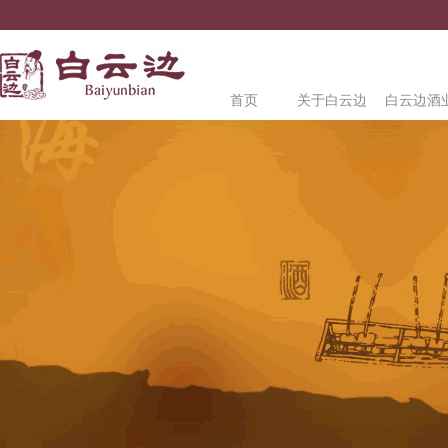
首页
关于白云边
白云边酒