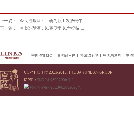
上一篇：
今良造酿酒：工会为职工发放端午...
下一篇：
今良造酿酒：以赛促学 以学提技 ...
中国酒业协会
|
荆州政府网
|
松滋政府网
|
中国糖酒网
|
糖酒
COPYRIGHT© 2013-2015, THE BAIYUNBIAN GROUP
ICP证：
鄂ICP备05027909号-1
鄂公网安备 42010602002093号