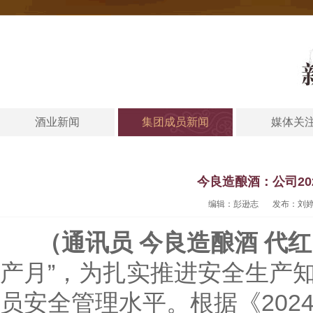
酒业新闻
集团成员新闻
媒体关
今良造酿酒：公司20
编辑：彭逊志
发布：刘
（通讯员 今良造酿酒 代红
产月”，为扎实推进安全生产
员安全管理水平。根据《20