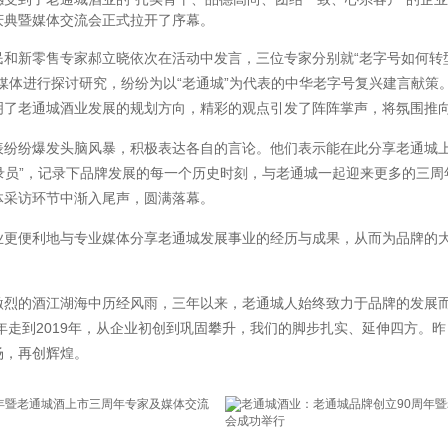
庆典暨媒体交流会正式拉开了序幕。
零售专家郝立晓依次在活动中发言，三位专家分别就“老字号如何转型升
媒体进行探讨研究，纷纷为以“老通城”为代表的中华老字号复兴建言献策
明了老通城酒业发展的规划方向，精彩的观点引发了阵阵掌声，将氛围推
纷爆发头脑风暴，积极表达各自的言论。他们表示能在此分享老通城上
记录员”，记录下品牌发展的每一个历史时刻，与老通城一起迎来更多的三
体采访环节中渐入尾声，圆满落幕。
便利地与专业媒体分享老通城发展事业的经历与成果，从而为品牌的大
的酒江湖海中历经风雨，三年以来，老通城人始终致力于品牌的发展而
6年走到2019年，从企业初创到巩固攀升，我们的脚步扎实、延伸四方。
场，再创辉煌。