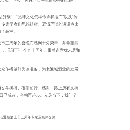
级”、“品牌文化怎样传承和推广”以及“传
。专家学者们思维缜密、逻辑严谨的讲话点出
向了高潮。
市三周年的喜悦而感到十分荣幸，并希望能
周年、见证下一个九十周年。带着点意犹未尽和
众传播做好舆论准备，为老通城酒业的发展
奋斗拼搏、砥砺前行。感谢一路上所有支持
昨日已成昔，今朝再起步。立足当下，我们坚