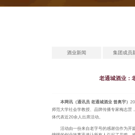
酒业新闻
集团成员
老通城酒业：
本网讯（通讯员 老通城酒业 曾奥宇
）
2
师范大学社会学教授、品牌传播专家梅志罡
体代表近20余人出席活动。
活动由一份来自老字号的感谢信作为开篇，一
憧憬的创业故事迅速让所有人引起了共鸣，感