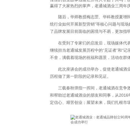
赢得了大家热烈的掌声，老通城酒业三周年
随后，华师教授梅志罡、华科教授夏增民和新
统行业如何开展新型营销”等核心问题与现场
了品牌发展目前面临的困境与不易，更加指
在受到了专家们的启发后，现场媒体代表纷
继续担当老通城发展历程中的“见证者”和“
不舍，满载着现场的祝福和愿景，活动在群
此次座谈会的成功举办，促使老通城酒业更
历程做了第一阶段的记录和见证。
三载春秋弹指一挥间，老通城酒在竞争激烈
和帮助过老通城酒业的朋友和同事，从201
定信心、艰苦创业；展望未来，我们扎根市